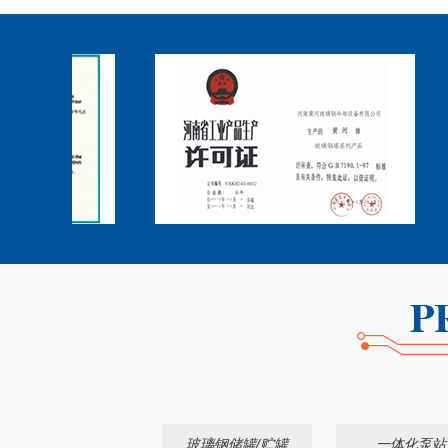
玻璃钢储罐/贮罐
一体化泵站