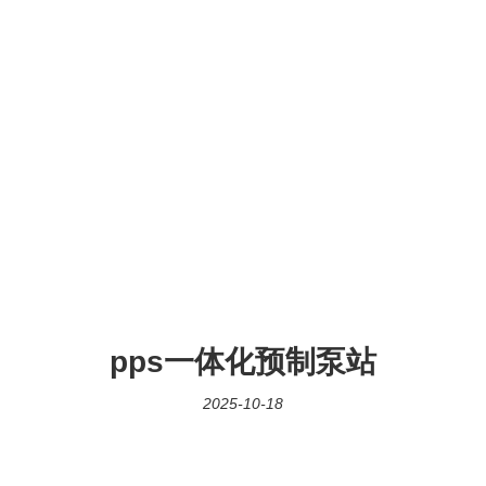
pps一体化预制泵站
2025-10-18
频，但是广告长!!!
pps
都是
普通视频，话说广告也挺
长!!!
pps
前几年
良