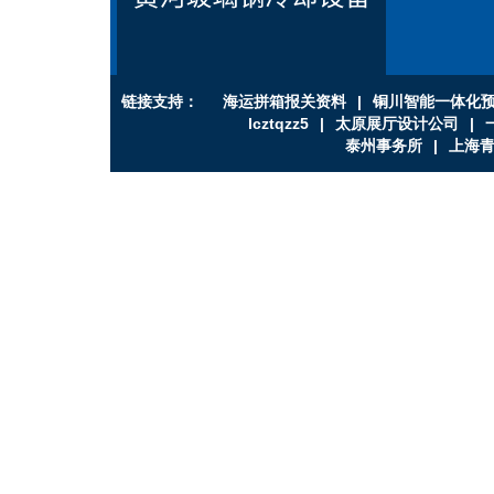
链接支持：
海运拼箱报关资料
|
铜川智能一体化
lcztqzz5
|
太原展厅设计公司
|
泰州事务所
|
上海