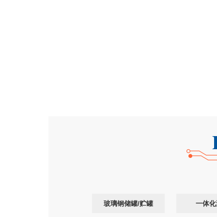
玻璃钢
化工
储罐
的选型技巧我也是整理了
玻璃钢储罐/贮罐
一体化