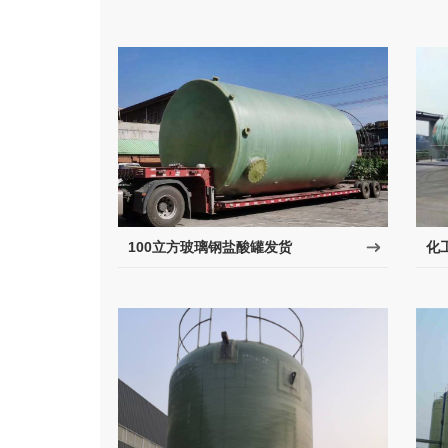
100立方玻璃钢盐酸罐发货
化