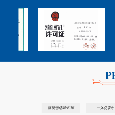
玻璃钢储罐/贮罐
一体化泵站