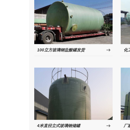
100立方玻璃钢盐酸罐发货
化
4米直径立式玻璃钢储罐
厂