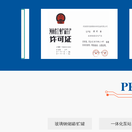
玻璃钢储罐/贮罐
一体化泵站