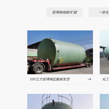
玻璃钢储罐/贮罐
一体化
100立方玻璃钢盐酸罐发货
化工