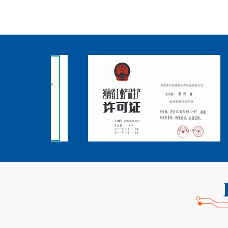
你好，很高兴为你解答:
1、
云南
宏筑防腐