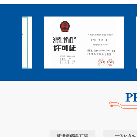
玻璃钢储罐/贮罐
一体化泵站