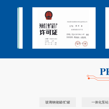
玻璃钢储罐/贮罐
一体化泵站