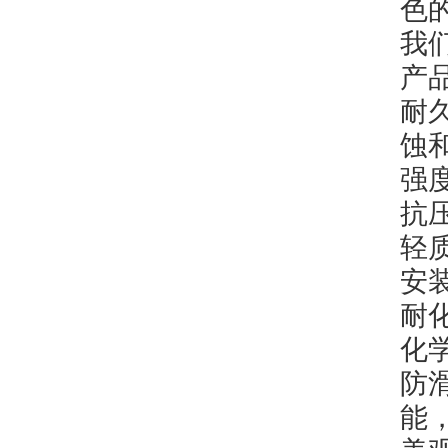
色
我
产
耐
蚀
强
抗
轻
安
耐
化
防
能