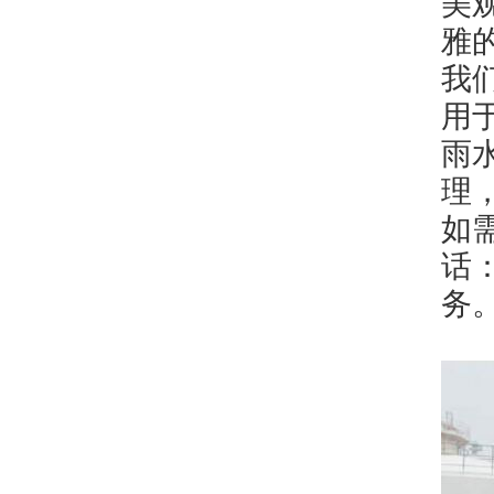
美
雅
我
用
雨
理
如
话：
务