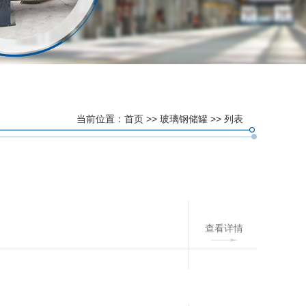
当前位置：
首页
>>
玻璃钢储罐
>> 列表
查看详情