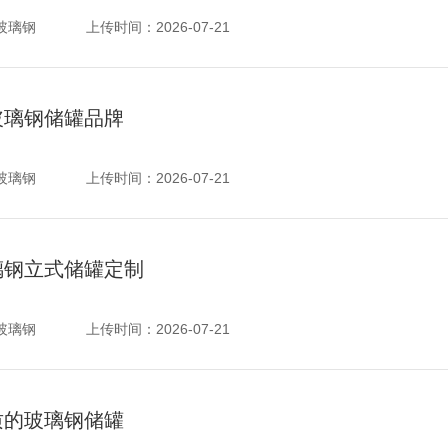
玻璃钢
上传时间：
2026-07-21
玻璃钢储罐品牌
玻璃钢
上传时间：
2026-07-21
璃钢立式储罐定制
玻璃钢
上传时间：
2026-07-21
质的玻璃钢储罐