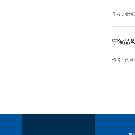
作者：
黄河
宁波品
作者：
黄河