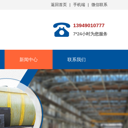
返回首页
|
手机端
|
微信联系
13949010777
7*24小时为您服务
新闻中心
联系我们