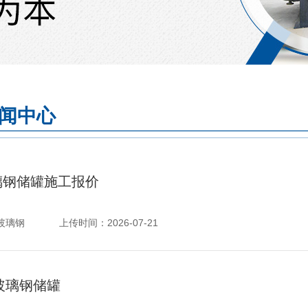
闻中心
璃钢储罐施工报价
玻璃钢
上传时间：
2026-07-21
p玻璃钢储罐