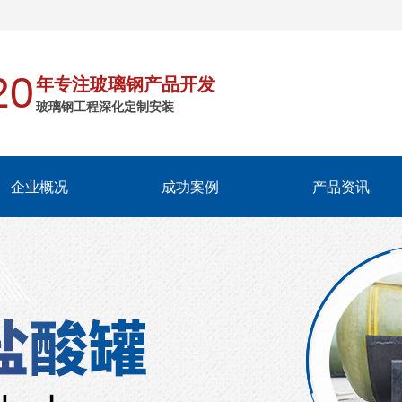
20
年专注玻璃钢产品开发
玻璃钢工程深化定制安装
企业概况
成功案例
产品资讯