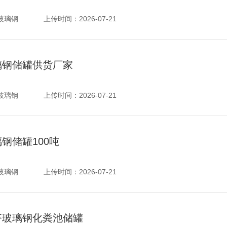
玻璃钢
上传时间：
2026-07-21
璃钢储罐供货厂家
玻璃钢
上传时间：
2026-07-21
钢储罐100吨
玻璃钢
上传时间：
2026-07-21
齐玻璃钢化粪池储罐