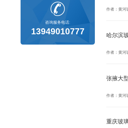
作者：
黄河
咨询服务电话:
13949010777
哈尔滨
作者：
黄河
张掖大
作者：
黄河
重庆玻